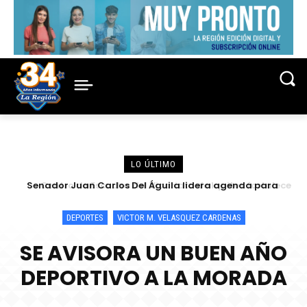
LO ÚLTIMO
Senador Juan Carlos Del Águila lidera agenda para
Centro de Escucha del Vicariato de Iquitos fortalece
atender las demandas urgentes de alcaldes
atención y prevención frente a casos de abuso
DEPORTES
VICTOR M. VELASQUEZ CARDENAS
SE AVISORA UN BUEN AÑO
DEPORTIVO A LA MORADA