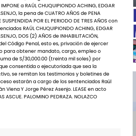
 LES IMPONE a RAÚL CHUQUIPIONDO ACHING, EDGAR
SENJO, la pena de CUATRO AÑOS de PENA
 SUSPENDIDA POR EL PERIODO DE TRES AÑOS con
entenciados RAÚL CHUQUIPIONDO ACHING, EDGAR
ENJO, DOS (2) AÑOS de INHABILITACIÓN,
 del Código Penal, esto es, privación de ejercer
to para obtener mandato, cargo, empleo o
uma de S/30,000.00 (treinta mil soles) por
ue consentida o ejecutoriada que sea la
ctivo, se remitan los testimonios y boletines de
ceso estarán a cargo de los sentenciados Raúl
━ Planes
n Viena Y Jorge Pérez Asenjo. LEASE en acto
VARGAS ASCUE. PALOMINO PEDRAZA. NOLAZCO