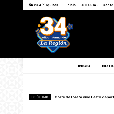
C
23.4
Iquitos
Inicio
EDITORIAL
Conta
INICIO
NOTIC
Corte de Loreto vive fiesta deportiv
Fortalecen conocimientos sobre l
LO ÚLTIMO