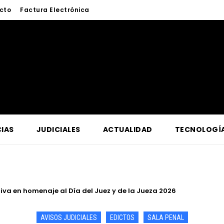
cto
Factura Electrónica
IAS
JUDICIALES
ACTUALIDAD
TECNOLOGÍ
a en homenaje al Día del Juez y de la Jueza 2026
a lucha contra la criminalidad en conferencia magistral organi
AVISOS JUDICIALES
EDICTOS
SALA PENAL