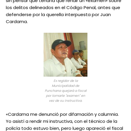
sin pensar que tendría que rendir un «examen» sobre
los delitos delineados en el Código Penal, antes que
defenderse por la querella interpuesta por Juan
Cardama.
Ex regidor de la
Municipalidad de
Punchana quejará a fiscal
por tomarle "examen" en
vez de su instructiva.
«Cardama me denunció por difamación y calumnia.
Yo asistí a rendir mi instructiva, con el técnico de la
policía todo estuvo bien, pero luego apareció el fiscal