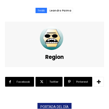
TAGS
Leandro Paima
Region
Facebook
Twitter
Pinterest
PORTADA DEL DÍA