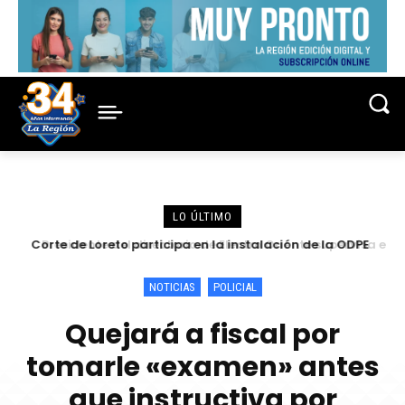
LO ÚLTIMO
Corte de Loreto participa en la instalación de la ODPE
Presidente del directorio de Electro Oriente supervisa en
Contamana acciones para fortalecer la confiabilidad del
Maynas y sorteo de miembros de mesa para las
Elecciones 2026
servicio eléctrico
NOTICIAS
POLICIAL
Quejará a fiscal por
tomarle «examen» antes
que instructiva por