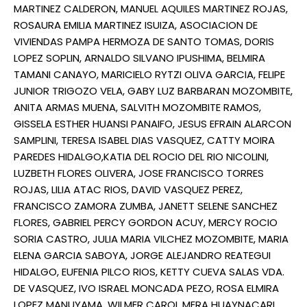
MARTINEZ CALDERON, MANUEL AQUILES MARTINEZ ROJAS,
ROSAURA EMILIA MARTINEZ ISUIZA, ASOCIACION DE
VIVIENDAS PAMPA HERMOZA DE SANTO TOMAS, DORIS
LOPEZ SOPLIN, ARNALDO SILVANO IPUSHIMA, BELMIRA
TAMANI CANAYO, MARICIELO RYTZI OLIVA GARCIA, FELIPE
JUNIOR TRIGOZO VELA, GABY LUZ BARBARAN MOZOMBITE,
ANITA ARMAS MUENA, SALVITH MOZOMBITE RAMOS,
GISSELA ESTHER HUANSI PANAIFO, JESUS EFRAIN ALARCON
SAMPLINI, TERESA ISABEL DIAS VASQUEZ, CATTY MOIRA
PAREDES HIDALGO,KATIA DEL ROCIO DEL RIO NICOLINI,
LUZBETH FLORES OLIVERA, JOSE FRANCISCO TORRES
ROJAS, LILIA ATAC RIOS, DAVID VASQUEZ PEREZ,
FRANCISCO ZAMORA ZUMBA, JANETT SELENE SANCHEZ
FLORES, GABRIEL PERCY GORDON ACUY, MERCY ROCIO
SORIA CASTRO, JULIA MARIA VILCHEZ MOZOMBITE, MARIA
ELENA GARCIA SABOYA, JORGE ALEJANDRO REATEGUI
HIDALGO, EUFENIA PILCO RIOS, KETTY CUEVA SALAS VDA.
DE VASQUEZ, IVO ISRAEL MONCADA PEZO, ROSA ELMIRA
LOPEZ MANUYAMA, WILMER CAROL MERA HUAYNACARI,