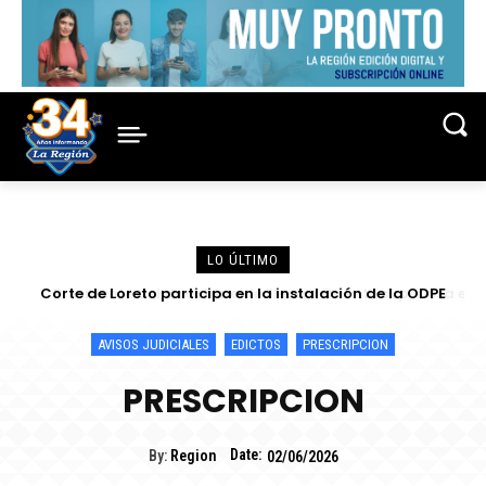
LO ÚLTIMO
Presidente del directorio de Electro Oriente supervisa en
Contamana acciones para fortalecer la confiabilidad del
servicio eléctrico
AVISOS JUDICIALES
EDICTOS
PRESCRIPCION
PRESCRIPCION
Date:
By:
Region
02/06/2026