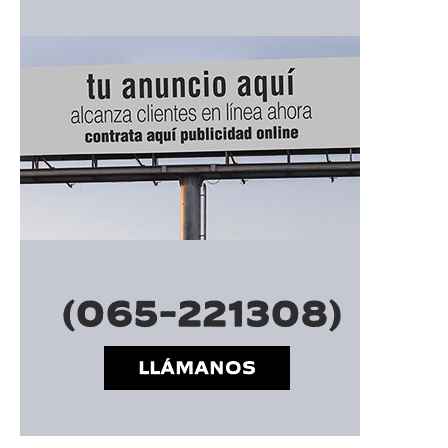
━ Planes