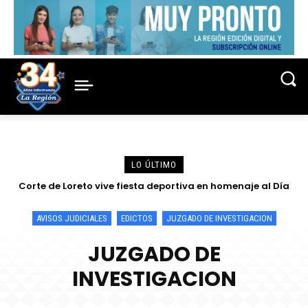
LO ÚLTIMO
Corte de Loreto vive fiesta deportiva en homenaje al Día
Fortalecen conocimientos sobre la lucha contra la
criminalidad en conferencia magistral organizada por la
del Juez y de la Jueza 2026
Corte de Loreto
AVISOS JUDICIALES
EDICTOS
JUZGADO DE INVESTIGACION
JUZGADO DE
INVESTIGACION