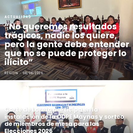
ACTUALIDAD
“No queremos resultados
trágicos, nadie los quiere,
pero la gente debe entender
que no se puede proteger lo
ilícito”
REGION
-
08/08/2026
ACTUALIDAD
Corte de Loreto participa en la
instalación de la ODPE Maynas y sorteo
de miembros de mesa para las
Elecciones 2026