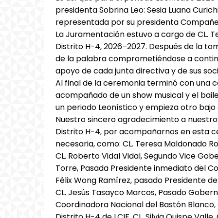
presidenta Sobrina Leo: Sesia Luana Curich
representada por su presidenta Compañera
La Juramentación estuvo a cargo de CL. 
Distrito H-4, 2026–2027. Después de la t
de la palabra comprometiéndose a continua
apoyo de cada junta directiva y de sus soci
Al final de la ceremonia terminó con una c
acompañado de un show musical y el baile 
un periodo Leonístico y empieza otro baj
Nuestro sincero agradecimiento a nuestro
Distrito H-4, por acompañarnos en esta c
necesaria, como: CL. Teresa Maldonado Ro
CL. Roberto Vidal Vidal, Segundo Vice Gobe
Torre, Pasada Presidente inmediato del Co
Félix Wong Ramírez, pasado Presidente del
CL. Jesús Tasayco Marcos, Pasado Gobernad
Coordinadora Nacional del Bastón Blanco,
Distrito H-4 de LCIF, CL. Silvia Quispe Val