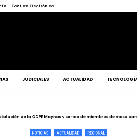
cto
Factura Electrónica
IAS
JUDICIALES
ACTUALIDAD
TECNOLOGÍ
tro Oriente supervisa en Contamana acciones para fortalecer la 
NOTICIAS
ACTUALIDAD
REGIONAL