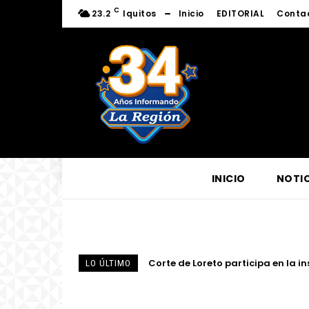
C
23.2
Iquitos
Inicio
EDITORIAL
Conta
INICIO
NOTIC
Presidente del directorio de Elec
LO ÚLTIMO
eléctrico