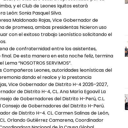
imba, y el Club de Leones Iquitos estará
 León: Sonia Pasquel Silva.
Teresa Maldonado Rojas, Vice Gobernador de
oma de promesa, ambas presidentas hicieron uso
r con el exitoso trabajo Leonístico solicitando el
os.
ena de confraternidad entre los asistentes,
final. De esta manera en esta noche feliz, termina
o el Lema “NOSOTROS SERVIMOS”.
s Compañeros Leones, autoridades leonísticas del
eremonia dando el realce y la prestancia
jas, Vice Gobernador de Distrito H-4 2026–2027,
rnador de Distrito H-4, CL. Ana María Egoavil La
nsejo de Gobernadores del Distrito H-Perú, C.L.
 Consejo de Gobernadores del Distrito H-Perú.
or de Distrito H–4. CL. Carmen Salinas de León,
 CL. Orlando Gutiérrez Camarena, Coordinador
le, Coordinadora Nacional de la Causa Global