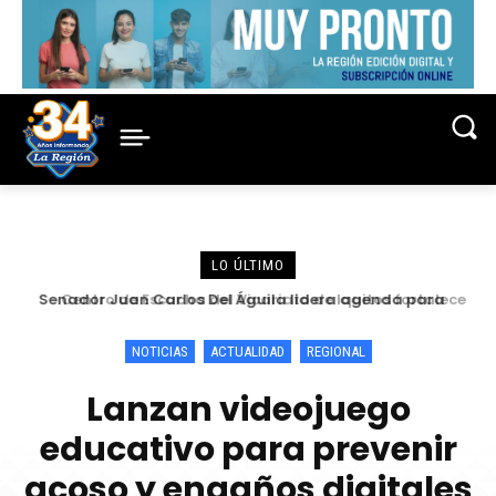
LO ÚLTIMO
Centro de Escucha del Vicariato de Iquitos fortalece
atención y prevención frente a casos de abuso
NOTICIAS
ACTUALIDAD
REGIONAL
Lanzan videojuego
educativo para prevenir
acoso y engaños digitales