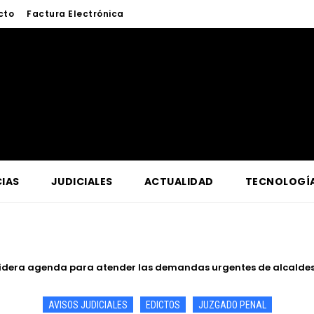
cto
Factura Electrónica
IAS
JUDICIALES
ACTUALIDAD
TECNOLOGÍ
de Iquitos fortalece atención y prevención frente a casos de abu
AVISOS JUDICIALES
EDICTOS
JUZGADO PENAL