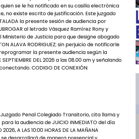
ien se le ha notificado en su casilla electrónica
 no existe escrito de justificación. Este juzgado
NSTALADA la presente sesión de audiencia por
SUBROGAR al letrado Vásquez Ramírez Rony y
el Ministerio de Justicia para que designe abogado
N ALAVA RODRIGUEZ; sin perjuicio de notificarle
E reprogramar la presente audiencia según la
 DE SEPTIEMBRE DEL 2026 a las 08.00 am y señalando
s conectando. CODIGO DE CONEXIÓN:
━ Planes
 Juzgado Penal Colegiado Transitorio, cita llama y
para la audiencia de JUICIO INMEDIATO del día
 2026, A LAS 10:00 HORAS DE LA MAÑANA
al se desarrollará de manera presencial y