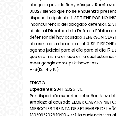
abogado privado Rony Vásquez Ramírez a qu
30827 siendo que no se encuentra presente,
dispone lo siguiente: 1. SE TIENE POR NO I
inconcurrencia del abogado defensor. 2. 
oficiar al Director de la Defensa Pública d
defensor del hoy acusado JEFERSON CLAYTO
al mismo a su domicilio real. 3. SE DISPON
agenda judicial para el día para el día 17
que ese mismo enlace en la cual estamo
meet.google.com/ pzk-hdwo-nsx.
V-3(13, 14 y 15)
EDICTO
Expediente: 2341-2025-30.
Por disposición superior del señor Juez del
emplaza al acusado ELMER CABANA NIETO; 
MIERCOLES TREINTA DE SETIEMBRE DEL AÑO
(30/09/2026 10:00 A.M), la audiencia virtu