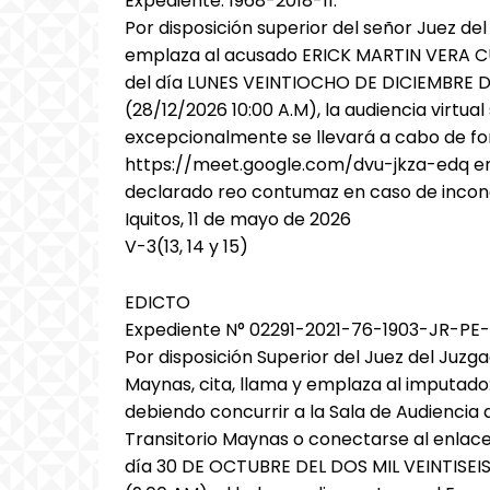
Expediente: 1968-2018-11.
Por disposición superior del señor Juez del
emplaza al acusado ERICK MARTIN VERA CU
del día LUNES VEINTIOCHO DE DICIEMBRE D
(28/12/2026 10:00 A.M), la audiencia virtua
excepcionalmente se llevará a cabo de fo
https://meet.google.com/dvu-jkza-edq en e
declarado reo contumaz en caso de incon
Iquitos, 11 de mayo de 2026
V-3(13, 14 y 15)
EDICTO
Expediente N° 02291-2021-76-1903-JR-PE-
Por disposición Superior del Juez del Juzg
Maynas, cita, llama y emplaza al imputad
debiendo concurrir a la Sala de Audiencia 
Transitorio Maynas o conectarse al enlace
día 30 DE OCTUBRE DEL DOS MIL VEINTISEI