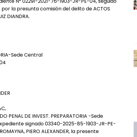
ediente N° 02291-2021-76-1903-JR-PE-04, seguido
or la presunta comisión del delito de ACTOS
UIZ DIANDRA.
RIA-Sede Central
-04
NDER
AC,
GADO PENAL DE INVEST. PREPARATORIA -Sede
 expediente signado 03340-2025-85-1903-JR-PE-
JA ROMAYNA, PIERO ALEXANDER, la presente