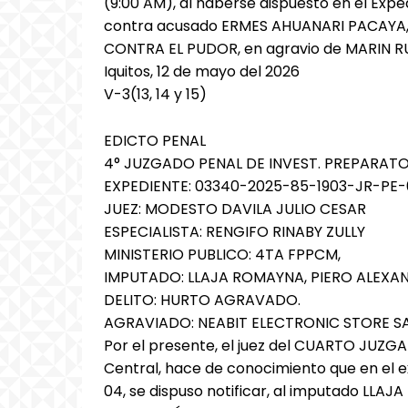
(9:00 AM), al haberse dispuesto en el Exp
contra acusado ERMES AHUANARI PACAYA, p
CONTRA EL PUDOR, en agravio de MARIN R
Iquitos, 12 de mayo del 2026
V-3(13, 14 y 15)
EDICTO PENAL
4° JUZGADO PENAL DE INVEST. PREPARATO
EXPEDIENTE: 03340-2025-85-1903-JR-PE
JUEZ: MODESTO DAVILA JULIO CESAR
ESPECIALISTA: RENGIFO RINABY ZULLY
MINISTERIO PUBLICO: 4TA FPPCM,
IMPUTADO: LLAJA ROMAYNA, PIERO ALEXA
DELITO: HURTO AGRAVADO.
AGRAVIADO: NEABIT ELECTRONIC STORE S
Por el presente, el juez del CUARTO JUZ
Central, hace de conocimiento que en el
04, se dispuso notificar, al imputado LLA