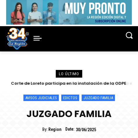
LO ÚLTIMO
Presidente del directorio de Electro Oriente supervisa en
Contamana acciones para fortalecer la confiabilidad del
servicio eléctrico
AVISOS JUDICIALES
EDICTOS
JUZGADO FAMILIA
JUZGADO FAMILIA
Date:
By:
Region
30/06/2025