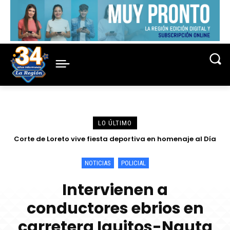
LO ÚLTIMO
Corte de Loreto vive fiesta deportiva en homenaje al Día
Fortalecen conocimientos sobre la lucha contra la
criminalidad en conferencia magistral organizada por la
del Juez y de la Jueza 2026
Corte de Loreto
NOTICIAS
POLICIAL
Intervienen a
conductores ebrios en
carretera Iquitos-Nauta