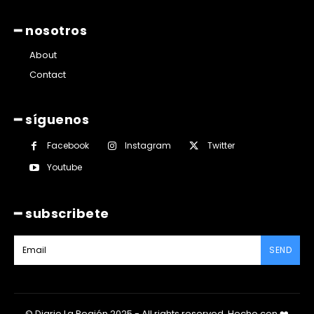
━ nosotros
About
Contact
━ síguenos
Facebook
Instagram
Twitter
Youtube
━ subscribete
SEND
© Diario La Región 2025 - All rights reserved.
Hecho con
❤️