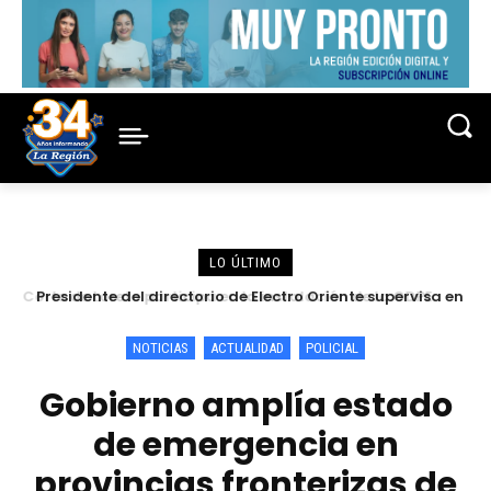
LO ÚLTIMO
Presidente del directorio de Electro Oriente supervisa en
Contamana acciones para fortalecer la confiabilidad del
servicio eléctrico
NOTICIAS
ACTUALIDAD
POLICIAL
Gobierno amplía estado
de emergencia en
provincias fronterizas de