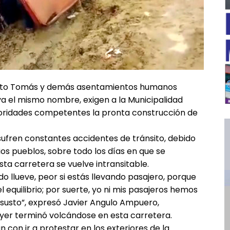
anto Tomás y demás asentamientos humanos
eva el mismo nombre, exigen a la Municipalidad
utoridades competentes la pronta construcción de
sufren constantes accidentes de tránsito, debido
━ Planes
os pueblos, sobre todo los días en que se
esta carretera se vuelve intransitable.
o llueve, peor si estás llevando pasajero, porque
l equilibrio; por suerte, yo ni mis pasajeros hemos
 susto”, expresó Javier Angulo Ampuero,
ayer terminó volcándose en esta carretera.
con ir a protestar en los exteriores de la