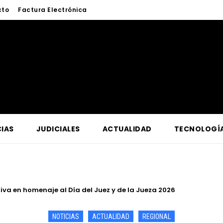
cto
Factura Electrónica
IAS
JUDICIALES
ACTUALIDAD
TECNOLOGÍ
a lucha contra la criminalidad en conferencia magistral organi
NOTICIAS
ACTUALIDAD
REGIONAL