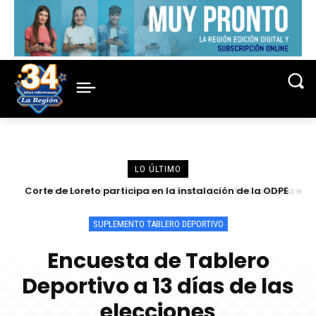
LO ÚLTIMO
Corte de Loreto participa en la instalación de la ODPE
Presidente del directorio de Electro Oriente supervisa en
Contamana acciones para fortalecer la confiabilidad del
Maynas y sorteo de miembros de mesa para las
Elecciones 2026
servicio eléctrico
SUPLEMENTO TABLERO DEPORTIVO
Encuesta de Tablero
Deportivo a 13 días de las
elecciones