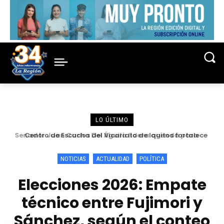
LO ÚLTIMO
Centro de Escucha del Vicariato de Iquitos fortalece
atención y prevención frente a casos de abuso
NOTICIAS
ACTUALIDAD
POLÍTICA
Elecciones 2026: Empate
técnico entre Fujimori y
Sánchez, según el conteo