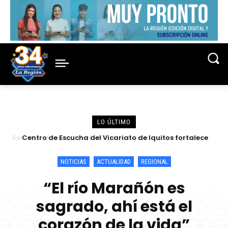
LO ÚLTIMO
Centro de Escucha del Vicariato de Iquitos fortalece
atención y prevención frente a casos de abuso
NOTICIAS
ACTUALIDAD
REGIONAL
“El río Marañón es
sagrado, ahí está el
corazón de la vida”