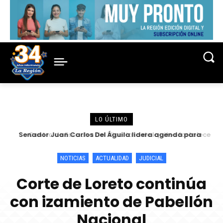
LO ÚLTIMO
Senador Juan Carlos Del Águila lidera agenda para
Centro de Escucha del Vicariato de Iquitos fortalece
atender las demandas urgentes de alcaldes
atención y prevención frente a casos de abuso
NOTICIAS
ACTUALIDAD
JUDICIAL
Corte de Loreto continúa
con izamiento de Pabellón
Nacional