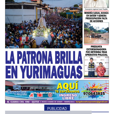
━ Planes
PUBLICIDAD