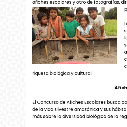
afiches escolares y otro de fotografías, di
p
L
s
l
s
a
c
c
riqueza biológica y cultural.
Afic
El Concurso de Afiches Escolares busca co
de la vida silvestre amazónica y sus hábit
más sobre la diversidad biológica de la re