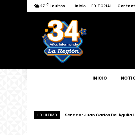
C
27
Iquitos
Inicio
EDITORIAL
Contac
INICIO
NOTIC
Centro de Escucha del Vicariato 
LO ÚLTIMO