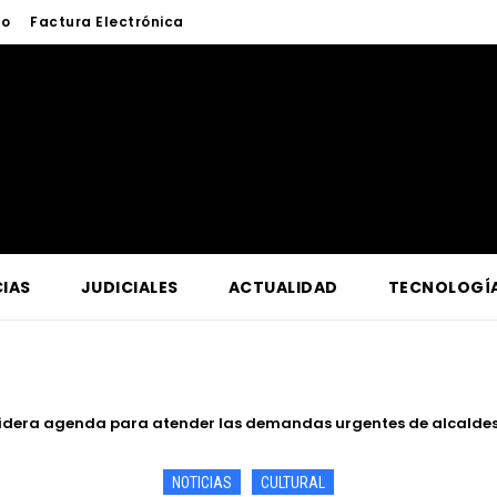
to
Factura Electrónica
IAS
JUDICIALES
ACTUALIDAD
TECNOLOGÍ
de Iquitos fortalece atención y prevención frente a casos de abu
NOTICIAS
CULTURAL