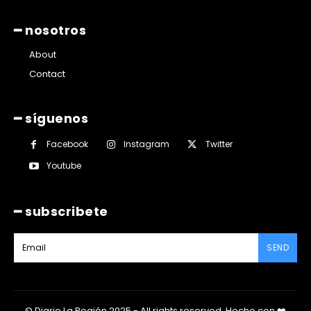
━ nosotros
About
Contact
━ síguenos
Facebook
Instagram
Twitter
Youtube
━ subscribete
SEND
© Diario La Región 2025 - All rights reserved.
Hecho con
❤️