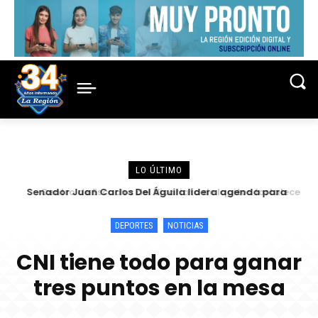
LO ÚLTIMO
Senador Juan Carlos Del Águila lidera agenda para
Centro de Escucha del Vicariato de Iquitos fortalece
atender las demandas urgentes de alcaldes
atención y prevención frente a casos de abuso
DEPORTES
NOTICIAS
CNI tiene todo para ganar
tres puntos en la mesa