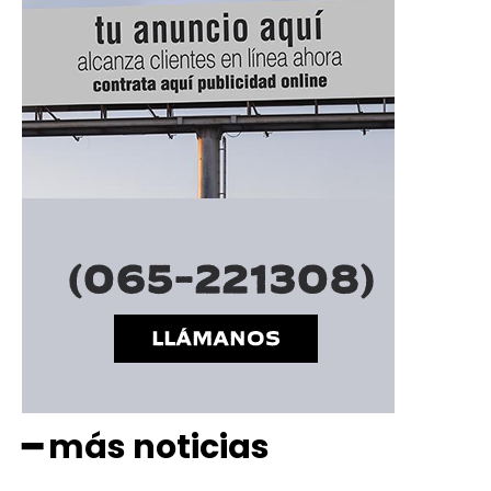
━ Planes
━ más noticias