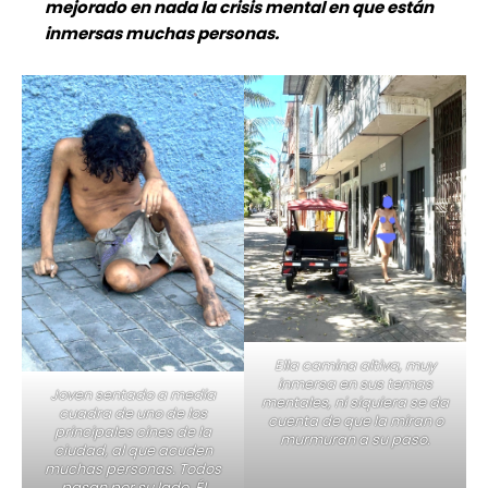
mejorado en nada la crisis mental en que están
inmersas muchas personas.
Ella camina altiva, muy
inmersa en sus temas
Joven sentado a media
mentales, ni siquiera se da
cuadra de uno de los
cuenta de que la miran o
principales cines de la
murmuran a su paso.
ciudad, al que acuden
muchas personas. Todos
pasan por su lado. Él