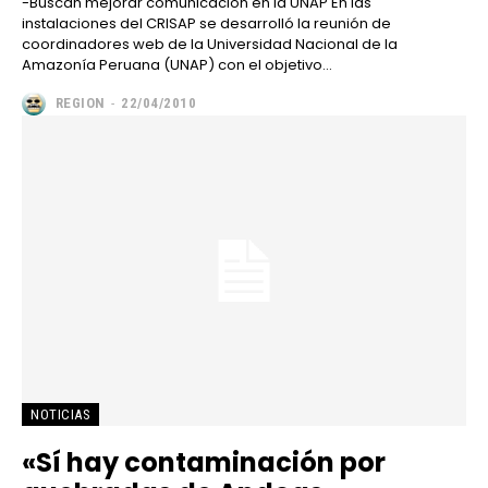
-Buscan mejorar comunicación en la UNAP En las
instalaciones del CRISAP se desarrolló la reunión de
coordinadores web de la Universidad Nacional de la
Amazonía Peruana (UNAP) con el objetivo...
REGION
-
22/04/2010
NOTICIAS
«Sí hay contaminación por
━ Planes