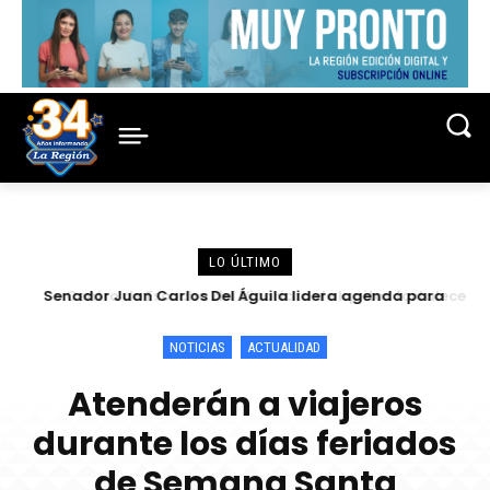
LO ÚLTIMO
Senador Juan Carlos Del Águila lidera agenda para
Centro de Escucha del Vicariato de Iquitos fortalece
atender las demandas urgentes de alcaldes
atención y prevención frente a casos de abuso
NOTICIAS
ACTUALIDAD
Atenderán a viajeros
durante los días feriados
de Semana Santa