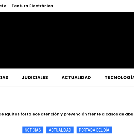
cto
Factura Electrónica
IAS
JUDICIALES
ACTUALIDAD
TECNOLOGÍ
Iquitos fortalece atención y prevención frente a casos de abuso
 irnos de viaje, lo queremos para ver nuestra salud en el decliv
NOTICIAS
ACTUALIDAD
PORTADA DEL DÍA