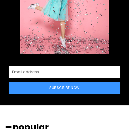
━ Planes
SUBSCRIBE NOW
━ popular