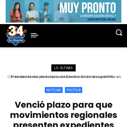
LO ÚLTIMO
Presidente del directorio de Electro Oriente supervisa en
Contamana acciones para fortalecer la confiabilidad del
servicio eléctrico
NOTICIAS
POLÍTICA
Venció plazo para que
movimientos regionales
presenten expedientes