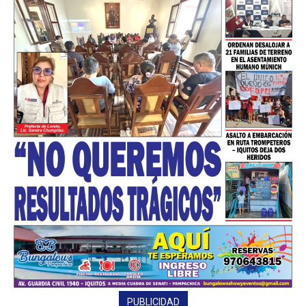
━ Planes
PUBLICIDAD