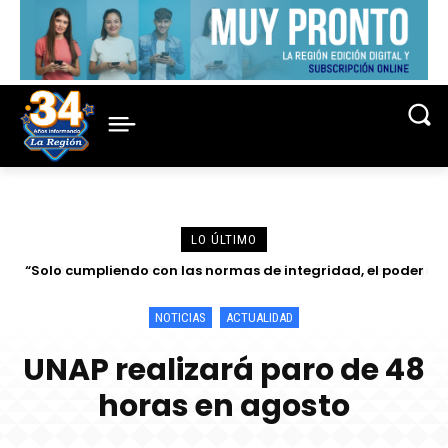
LO ÚLTIMO
“Solo cumpliendo con las normas de integridad, el poder
Discurso por el Día del Juez y la Jueza del Dr. Reynaldo
judicial puede ser un actor fuerte para la eficacia de los
Elías Cajamarca Porras
esfuerzos de anticorrupción en...
NOTICIAS
ACTUALIDAD
UNAP realizará paro de 48
horas en agosto