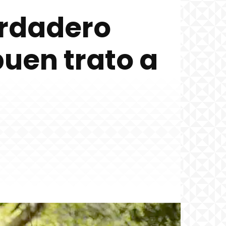
erdadero
uen trato a