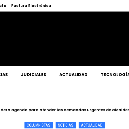
cto
Factura Electrónica
IAS
JUDICIALES
ACTUALIDAD
TECNOLOGÍ
de Iquitos fortalece atención y prevención frente a casos de abu
COLUMNISTAS
NOTICIAS
ACTUALIDAD