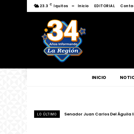
C
23.3
Iquitos
Inicio
EDITORIAL
Conta
INICIO
NOTIC
Centro de Escucha del Vicariato 
LO ÚLTIMO