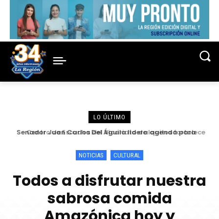
LO ÚLTIMO
Centro de Escucha del Vicariato de Iquitos fortalece
atención y prevención frente a casos de abuso
NOTICIAS
CULTURAL
Todos a disfrutar nuestra
sabrosa comida
Amazónica hoy y