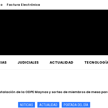
to
Factura Electrónica
IAS
JUDICIALES
ACTUALIDAD
TECNOLOGÍ
tro Oriente supervisa en Contamana acciones para fortalecer la 
NOTICIAS
ACTUALIDAD
PORTADA DEL DÍA