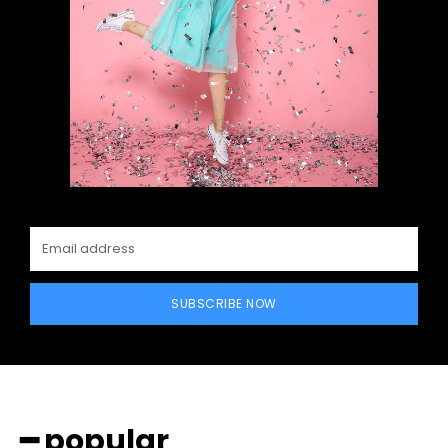
━ Planes
SUBSCRIBE NOW
━ popular