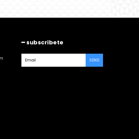
━ subscribete
am
SEND