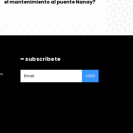
el mantenimiento al puente Nanay?
━ subscribete
am
SEND