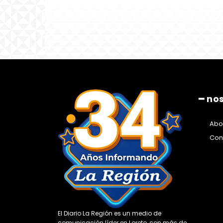
━ no
Abo
Con
El Diario La Región es un medio de
comunicación líder en Loreto, con más de