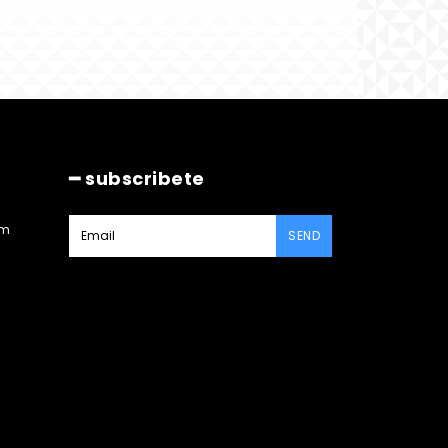
━ subscribete
am
SEND