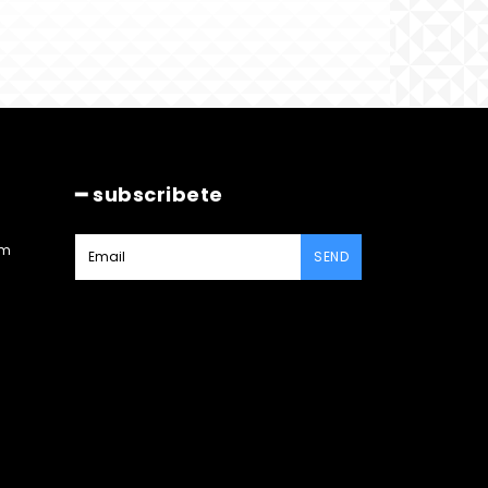
━ subscribete
am
SEND