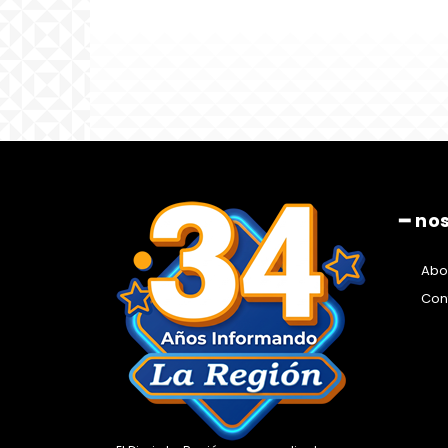
━ no
Abo
Con