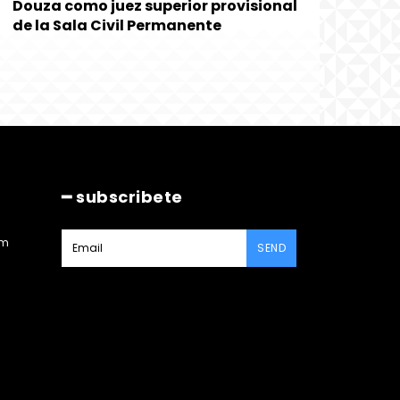
Douza como juez superior provisional
de la Sala Civil Permanente
━ subscribete
am
SEND