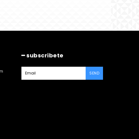
━ subscribete
am
SEND