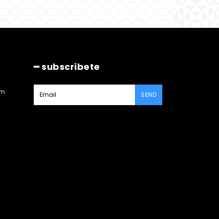
━ subscribete
am
SEND