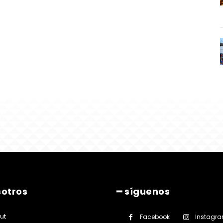
sotros
━ síguenos
ut
Facebook
Instagr