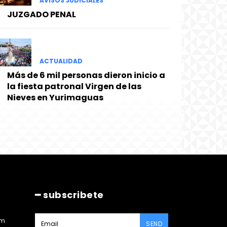
AVISOS JUDICIALES
JUZGADO PENAL
ACTUALIDAD
Más de 6 mil personas dieron inicio a
la fiesta patronal Virgen de las
Nieves en Yurimaguas
━ subscribete
am
SEND