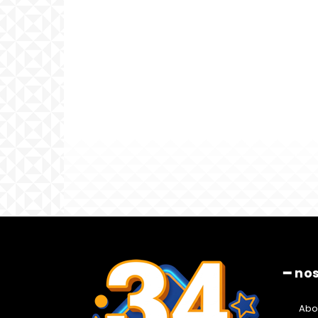
━ no
Abo