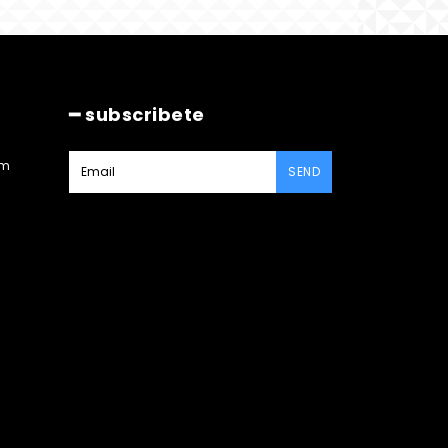
━ subscribete
am
SEND