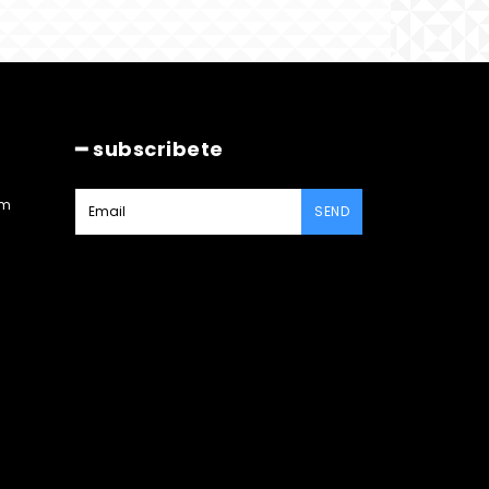
━ subscribete
am
SEND