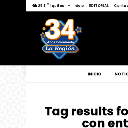
C
25.1
Iquitos
Inicio
EDITORIAL
Conta
INICIO
NOTIC
Tag results f
con en