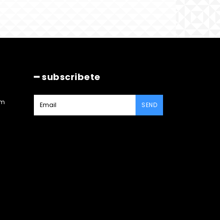
━ subscribete
am
SEND