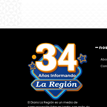
━ no
Abo
Con
El Diario La Región es un medio de
comunicación líder en Loreto, con más de