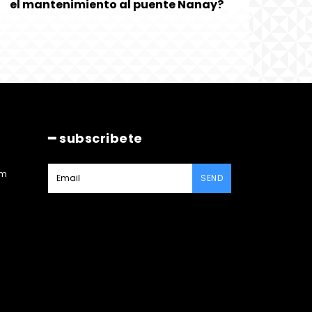
el mantenimiento al puente Nanay?
━ subscribete
am
SEND