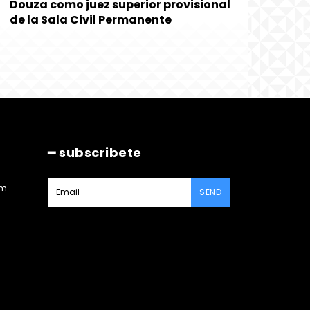
Douza como juez superior provisional
de la Sala Civil Permanente
━ subscribete
am
SEND