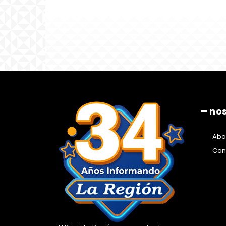
━ no
Abo
Con