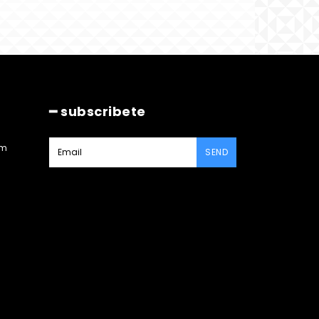
━ subscribete
am
SEND