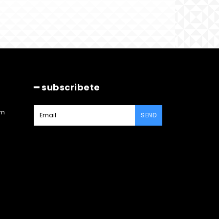
━ subscribete
am
SEND