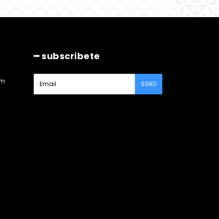
━ subscribete
am
SEND