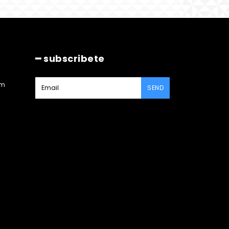
━ subscribete
am
SEND