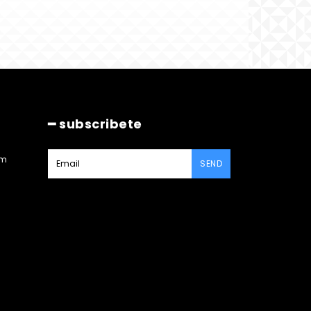
━ subscribete
am
SEND