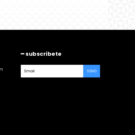
━ subscribete
am
SEND